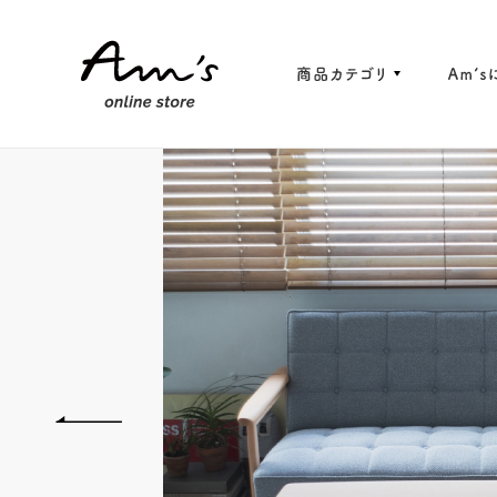
カリモク60【正規取扱店】
マルニ6
Am'sオリジナル
SELEC