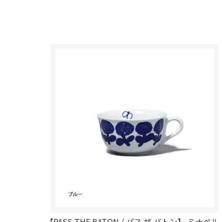
【PASS THE BATON / パス ザ バトン】 ミナペル