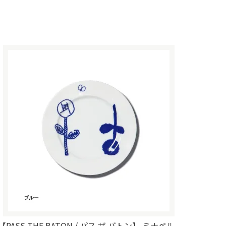
【PASS THE BATON / パス ザ バトン】 ミナペル