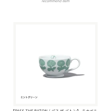
【PASS THE BATON / パス ザ バトン】 ミナペル