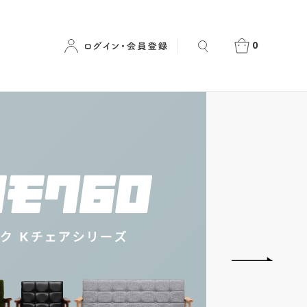
0
クス 【正規
HAY / ヘイ 【正規取扱店】