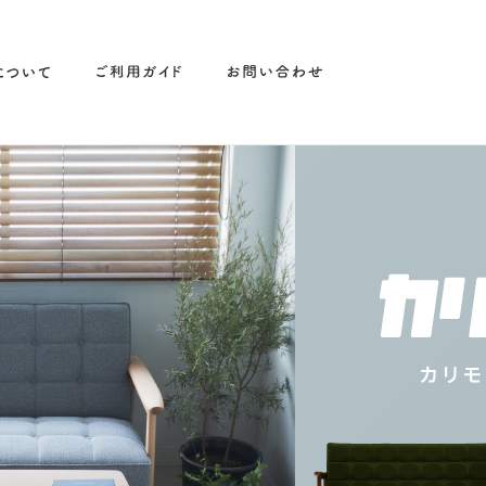
0 【正規取扱店】
Nychair X / ニーチェア エッ
取扱店】
T
PICK UP