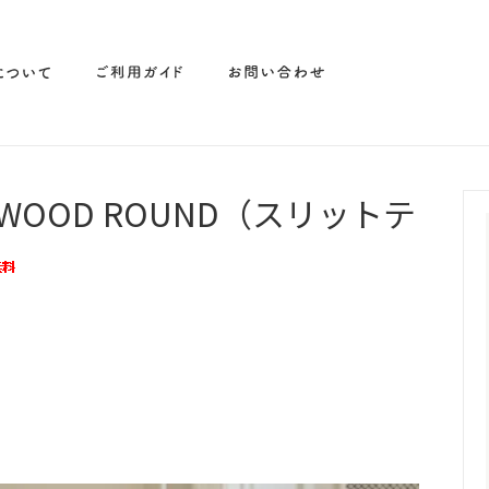
0 【正規取扱店】
Nychair X / ニーチェア エッ
取扱店】
BLE WOOD ROUND（スリットテ
T
PICK UP