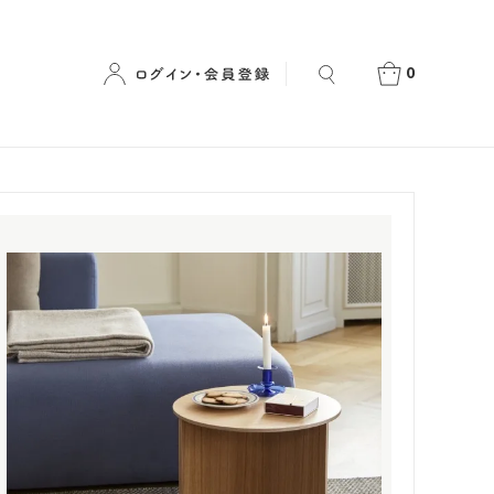
0
クス 【正規
HAY / ヘイ 【正規取扱店】