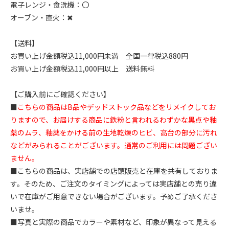
電子レンジ・食洗機：〇
オーブン・直火：✖
【送料】
お買い上げ金額税込11,000円未満 全国一律税込880円
お買い上げ金額税込11,000円以上 送料無料
【ご購入前にご確認ください】
■
こちらの商品はB品やデッドストック品などをリメイクしてお
りますので、お届けする商品に鉄粉と言われるわずかな黒点や釉
薬のムラ、釉薬をかける前の生地乾燥のヒビ、高台の部分に汚れ
などがみられることがございます。通常のご利用には問題ござい
ません。
■こちらの商品は、実店舗での店頭販売と在庫を共有しておりま
す。そのため、ご注文のタイミングによっては実店舗との売り違
いで在庫がご用意できない場合がございます。予めご了承くださ
いませ。
■写真と実際の商品でカラーや素材など、印象が異なって見える